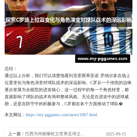
总结：
通过以上分析，我们可以清楚地看到克里斯蒂亚诺·罗纳尔多在场上
位置变化与角色演变对球队战术的深远影响。C罗从一个传统的边锋
逐步发展为全能型的进攻核心，这一过程中的每一个角色转变，都
直接影响了球队的战术布局和整体风格。无论是在进攻中的进球威
胁，还是在防守中的积极参与，C罗都在各个方面推动了球队�
本文网址：
https://my-pggames.com/news/1067.html
上一篇：
巴西为何能够屹立世界足球之巅并长期保持领先地位分析
2025-09-15