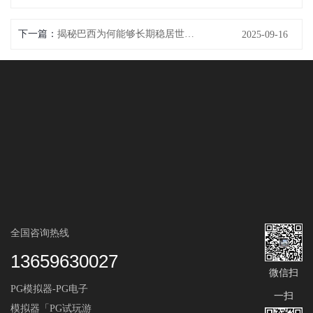
下一篇：
揭秘巴西为何能够长期稳居世界排名第一的背后秘密
2025-09-16
全国咨询热线
13659630027
微信扫
PG模拟器-PG电子
一扫
模拟器「PG试玩游