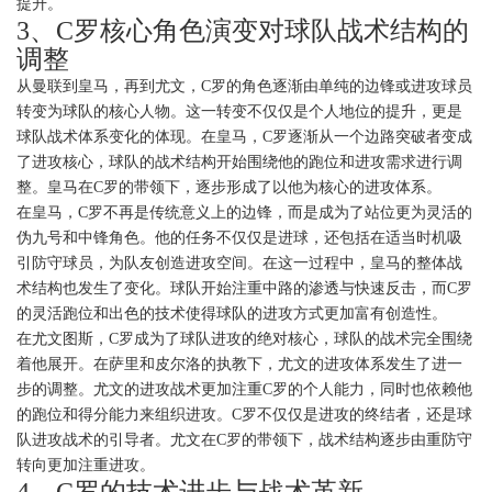
提升。
3、C罗核心角色演变对球队战术结构的
调整
从曼联到皇马，再到尤文，C罗的角色逐渐由单纯的边锋或进攻球员
转变为球队的核心人物。这一转变不仅仅是个人地位的提升，更是
球队战术体系变化的体现。在皇马，C罗逐渐从一个边路突破者变成
了进攻核心，球队的战术结构开始围绕他的跑位和进攻需求进行调
整。皇马在C罗的带领下，逐步形成了以他为核心的进攻体系。
在皇马，C罗不再是传统意义上的边锋，而是成为了站位更为灵活的
伪九号和中锋角色。他的任务不仅仅是进球，还包括在适当时机吸
引防守球员，为队友创造进攻空间。在这一过程中，皇马的整体战
术结构也发生了变化。球队开始注重中路的渗透与快速反击，而C罗
的灵活跑位和出色的技术使得球队的进攻方式更加富有创造性。
在尤文图斯，C罗成为了球队进攻的绝对核心，球队的战术完全围绕
着他展开。在萨里和皮尔洛的执教下，尤文的进攻体系发生了进一
步的调整。尤文的进攻战术更加注重C罗的个人能力，同时也依赖他
的跑位和得分能力来组织进攻。C罗不仅仅是进攻的终结者，还是球
队进攻战术的引导者。尤文在C罗的带领下，战术结构逐步由重防守
转向更加注重进攻。