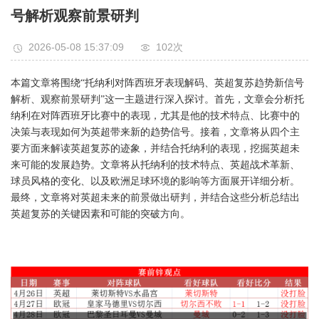
号解析观察前景研判
2026-05-08 15:37:09
102次
本篇文章将围绕“托纳利对阵西班牙表现解码、英超复苏趋势新信号
解析、观察前景研判”这一主题进行深入探讨。首先，文章会分析托
纳利在对阵西班牙比赛中的表现，尤其是他的技术特点、比赛中的
决策与表现如何为英超带来新的趋势信号。接着，文章将从四个主
要方面来解读英超复苏的迹象，并结合托纳利的表现，挖掘英超未
来可能的发展趋势。文章将从托纳利的技术特点、英超战术革新、
球员风格的变化、以及欧洲足球环境的影响等方面展开详细分析。
最终，文章将对英超未来的前景做出研判，并结合这些分析总结出
英超复苏的关键因素和可能的突破方向。