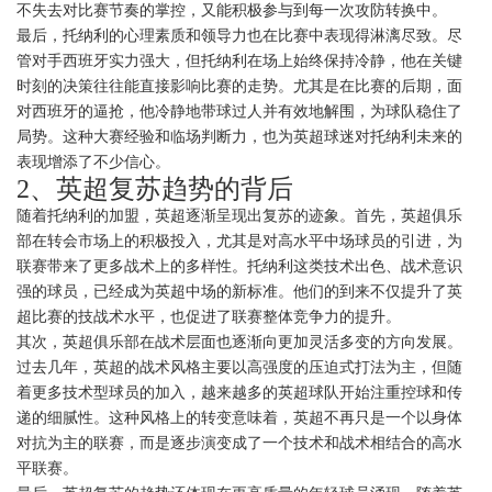
不失去对比赛节奏的掌控，又能积极参与到每一次攻防转换中。
最后，托纳利的心理素质和领导力也在比赛中表现得淋漓尽致。尽
管对手西班牙实力强大，但托纳利在场上始终保持冷静，他在关键
时刻的决策往往能直接影响比赛的走势。尤其是在比赛的后期，面
对西班牙的逼抢，他冷静地带球过人并有效地解围，为球队稳住了
局势。这种大赛经验和临场判断力，也为英超球迷对托纳利未来的
表现增添了不少信心。
2、英超复苏趋势的背后
随着托纳利的加盟，英超逐渐呈现出复苏的迹象。首先，英超俱乐
部在转会市场上的积极投入，尤其是对高水平中场球员的引进，为
联赛带来了更多战术上的多样性。托纳利这类技术出色、战术意识
强的球员，已经成为英超中场的新标准。他们的到来不仅提升了英
超比赛的技战术水平，也促进了联赛整体竞争力的提升。
其次，英超俱乐部在战术层面也逐渐向更加灵活多变的方向发展。
过去几年，英超的战术风格主要以高强度的压迫式打法为主，但随
着更多技术型球员的加入，越来越多的英超球队开始注重控球和传
递的细腻性。这种风格上的转变意味着，英超不再只是一个以身体
对抗为主的联赛，而是逐步演变成了一个技术和战术相结合的高水
平联赛。