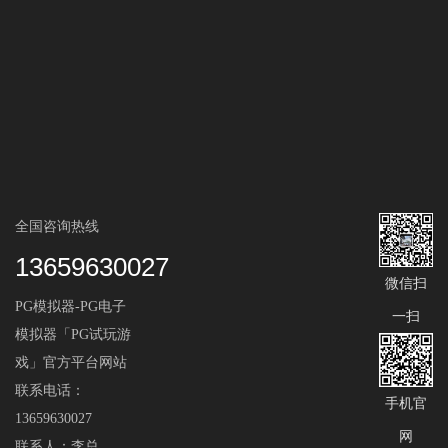
全国咨询热线
13659630027
微信扫
PG模拟器-PG电子
一扫
模拟器「PG试玩游
戏」官方平台网站
联系电话：
手机官
13659630027
网
联系人：李总