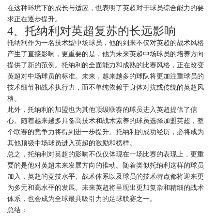
在这种环境下的成长与适应，也表明了英超对于球员综合能力的要
求正在逐步提升。
4、托纳利对英超复苏的长远影响
托纳利作为一名技术型中场球员，他的到来不仅对英超的战术风格
产生了直接影响，更重要的是，他为未来英超中场球员的培养方向
提供了新的范例。托纳利的全面能力和成熟的比赛风格，正在改变
英超对中场球员的标准。未来，越来越多的球队将更加注重球员的
技术细节和战术执行力，而不单纯依赖于身体对抗或传统的英超风
格。
此外，托纳利的加盟也为其他顶级联赛的球员进入英超提供了信
心。随着越来越多具备高技术和战术素养的球员选择加盟英超，整
个联赛的竞争力将得到进一步提升。托纳利的成功经历，必将成为
其他顶级中场球员进入英超的激励和榜样。
总之，托纳利对英超的影响不仅仅体现在一场比赛的表现上，更重
要的是他对英超未来发展方向的推动。随着类似托纳利这样的球员
加入，英超的竞技水平、战术体系以及球员的技术特点都将迎来更
为多元和高水平的发展。未来英超将呈现出更加复杂和精细的战术
体系，也会成为全球最具吸引力的足球联赛之一。
总结：