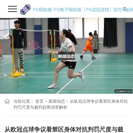
当前位置：
首页
>
新闻动态
>
从欧冠点球争议看禁区身体对抗
判罚尺度与裁判趋势演变解析
从欧冠点球争议看禁区身体对抗判罚尺度与裁