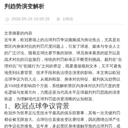
判趋势演变解析
2026-05-24 10:00:25
108次
文章摘要的内容
近年来，欧冠赛场上的点球判罚争议频频成为舆论焦点，尤其是在
禁区内身体对抗的判罚尺度问题上，引发了球迷、媒体与专业人士
的广泛讨论。随着足球比赛节奏的加快、球员身体素质的提升以及
战术对抗的日益激烈，传统的判罚标准正不断受到挑战。裁判在“合
理对抗”与“犯规行为”之间的界定，既要遵循规则文本，又不可避免
地受到比赛背景、技术手段和执法理念演变的影响。本文将以欧冠
点球争议为切入点，从规则框架、身体对抗特征、裁判执法趋势以
及VAR技术影响四个方面，系统解析禁区内身体对抗判罚尺度的变
化逻辑与发展方向，力图还原当代高水平足球裁判判罚思路的演变
轨迹，为理解现代足球判罚提供更清晰的认知框架。
1、欧冠点球争议背景
欧冠作为世界足坛竞技水平最高的俱乐部赛事，其每一次关键判罚
都会被无限放大。点球往往直接改变比赛结果，因此围绕点球产生
的争议在所难免。近年来，多起禁区身体接触导致的点球判罚，成