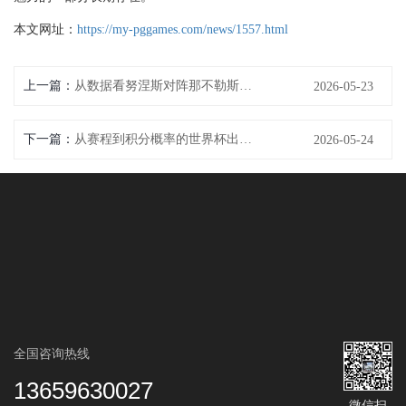
本文网址：
https://my-pggames.com/news/1557.html
上一篇：
从数据看努涅斯对阵那不勒斯的欧联杯攻防表现解析与效率对比全景
2026-05-23
下一篇：
从赛程到积分概率的世界杯出线形势系统解析步骤全指南与实战逻辑
2026-05-24
全国咨询热线
13659630027
微信扫