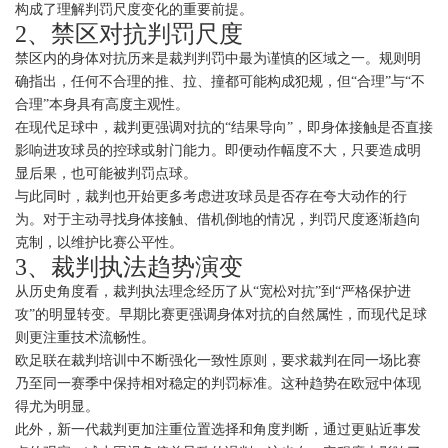
构成了理解判罚尺度变化的重要前提。
2、禁区对抗判罚尺度
禁区内的身体对抗历来是裁判判罚中最为谨慎的区域之一。规则明
确指出，任何不合理的推、拉、撞都可能构成犯规，但“合理”与“不
合理”本身具有高度主观性。
在现代足球中，裁判更强调对抗的“结果导向”，即身体接触是否直接
影响进攻球员的控球或射门能力。即便动作幅度不大，只要造成明
显后果，也可能被判罚点球。
与此同时，裁判也开始更多考虑进攻球员是否存在夸大动作的行
为。对于主动寻找身体接触、借机倒地的情况，判罚尺度逐渐趋向
克制，以维护比赛公平性。
3、裁判执法趋势演变
从历史角度看，裁判执法理念经历了从“宽松对抗”到“严格保护进
攻”的明显转变。早期比赛更强调身体对抗的自然属性，而现代足球
则更注重技术流畅性。
欧足联在裁判培训中不断强化一致性原则，要求裁判在同一场比赛
乃至同一赛季中保持相对稳定的判罚标准。这种趋势在欧冠中体现
得尤为明显。
此外，新一代裁判更加注重位置选择和角度判断，通过更贴近事发