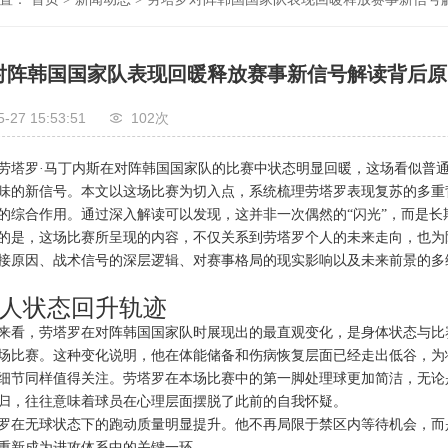
对阵韩国国家队表现回暖释放赛事新信号解读背后原
5-27 15:53:51
102次
劳塔罗·马丁内斯在对阵韩国国家队的比赛中状态明显回暖，这场看似普
味的新信号。本文以这场比赛为切入点，系统梳理劳塔罗表现复苏的多重
的综合作用。通过深入解读可以发现，这并非一次偶然的“闪光”，而是
的是，这场比赛所呈现的内容，不仅关系到劳塔罗个人的未来走向，也为
接原因、战术信号的深层逻辑、对赛事格局的现实影响以及未来前景的多
人状态回升轨迹
来看，劳塔罗在对阵韩国国家队时展现出的最直观变化，是身体状态与比
场比赛。这种变化说明，他在体能储备和伤病恢复层面已经走出低谷，为
细节同样值得关注。劳塔罗在本场比赛中的第一脚处理球更加简洁，无论
归，往往意味着球员在心理层面摆脱了此前的自我怀疑。
罗在无球状态下的跑动质量明显提升。他不再局限于禁区内等待机会，而
重新成为进攻体系中的关键一环。