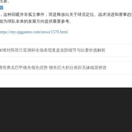
比赛。
器
，这种回暖并非孤立事件，而是释放出关于球员定位、战术演进和赛事趋
能为球队未来的发展方向提供重要参考。
https://my-pggames.com/news/1570.html
加维对阵荷兰亚洲杯全场表现复盘攻防细节与比赛价值解析
博塔弗戈巴甲痛失领先优势 憾失巨大积分差距无缘稳居榜首