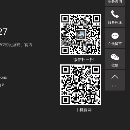
业务咨询
服务热线
27
在线留言
「PG试玩游戏」官方
微信扫一扫
微信
.com
4号
TOP
手机官网