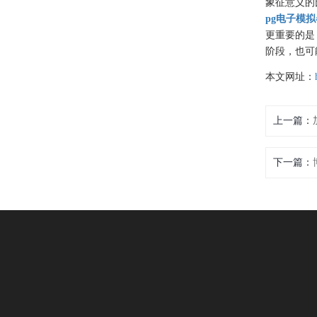
象征意义的
pg电子模拟
更重要的是
阶段，也可
本文网址：
上一篇：
下一篇：