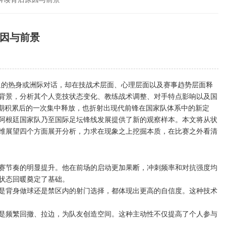
因与前景
通的热身或洲际对话，却在技战术层面、心理层面以及赛事趋势层面释
背景，分析其个人竞技状态变化、教练战术调整、对手特点影响以及国
长期积累后的一次集中释放，也折射出现代前锋在国家队体系中的新定
阿根廷国家队乃至国际足坛锋线发展提供了新的观察样本。本文将从状
维展望四个方面展开分析，力求在现象之上挖掘本质，在比赛之外看清
赛节奏的明显提升。他在前场的启动更加果断，冲刺频率和对抗强度均
状态回暖奠定了基础。
是背身做球还是禁区内的射门选择，都体现出更高的自信度。这种技术
是频繁回撤、拉边，为队友创造空间。这种主动性不仅提高了个人参与