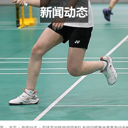
位置：
首页
>
新闻动态
>
劳塔罗对阵韩国国家队表现回暖释放赛事新信号