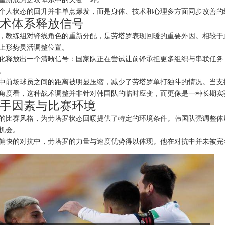
个人状态的回升并非单点爆发，而是身体、技术和心理多方面同步改善的
术体系释放信号
，教练组对锋线角色的重新分配，是劳塔罗表现回暖的重要外因。相较于
上形势灵活调整位置。
化释放出一个清晰信号：国家队正在尝试让前锋承担更多组织与串联任务
。
中前场球员之间的距离被明显压缩，减少了劳塔罗单打独斗的情况。当支
角度看，这种战术调整并非针对韩国队的临时应变，而更像是一种长期实
手因素与比赛环境
的比赛风格，为劳塔罗状态回暖提供了特定的环境条件。韩国队强调整体
机会。
偏快的对抗中，劳塔罗的力量与速度优势得以体现。他在对抗中并未被完