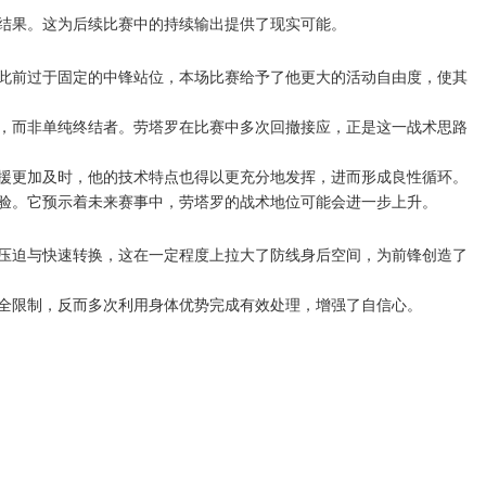
结果。这为后续比赛中的持续输出提供了现实可能。
此前过于固定的中锋站位，本场比赛给予了他更大的活动自由度，使其
，而非单纯终结者。劳塔罗在比赛中多次回撤接应，正是这一战术思路
援更加及时，他的技术特点也得以更充分地发挥，进而形成良性循环。
验。它预示着未来赛事中，劳塔罗的战术地位可能会进一步上升。
压迫与快速转换，这在一定程度上拉大了防线身后空间，为前锋创造了
全限制，反而多次利用身体优势完成有效处理，增强了自信心。