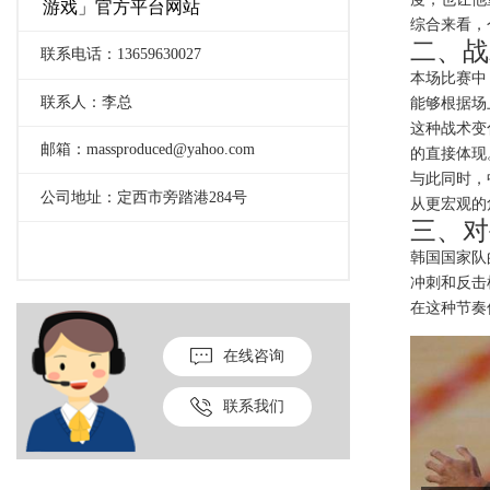
游戏」官方平台网站
综合来看，
二、战
联系电话：13659630027
本场比赛中
联系人：李总
能够根据场
这种战术变
邮箱：massproduced@yahoo.com
的直接体现
与此同时，
公司地址：定西市旁踏港284号
从更宏观的
三、对
韩国国家队
冲刺和反击
在这种节奏
在线咨询
联系我们