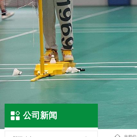
公司新闻
当前