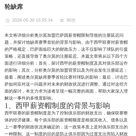
轮缺席
2026-05-30 15:55:34
90次
本文将详细分析奥尔莫加盟巴萨因薪资帽限制导致的注册延迟问
题，并探讨他缺席赛季首轮的背景与影响。由于西甲联赛对薪资帽
的严格规定，巴萨面临巨大的财政压力，这不仅影响了球队的引援
策略，还直接导致了奥尔莫的注册延迟。本篇文章将从以下四个方
面进行详细分析：首先，探讨西甲的薪资帽制度及其对俱乐部运作
的影响；其次，分析奥尔莫的加盟背景以及为何会发生注册延迟；
接着，阐述奥尔莫缺席赛季首轮比赛对球队的影响；最后，讨论巴
萨如何应对这一问题并对未来的财政状况进行调整。通过对这些方
面的探讨，本文力求为读者呈现一幅完整的画面，帮助大家深入理
解这一事件的多维度影响。
1、西甲薪资帽制度的背景与影响
西甲联赛的薪资帽制度是为了控制俱乐部的财政支出，确保联赛整
体的经济健康。每个俱乐部的薪资帽额度是根据其收入、债务以及
上一赛季的财政状况来确定的，这一政策本质上是对俱乐部支出的
一种限制。这一制度的目的是防止俱乐部因为过度支出而陷入财政