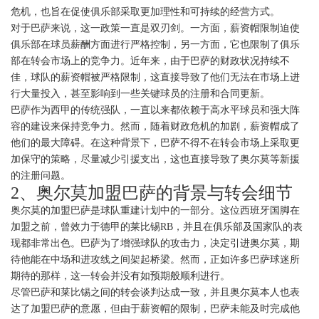
危机，也旨在促使俱乐部采取更加理性和可持续的经营方式。
对于巴萨来说，这一政策一直是双刃剑。一方面，薪资帽限制迫使
俱乐部在球员薪酬方面进行严格控制，另一方面，它也限制了俱乐
部在转会市场上的竞争力。近年来，由于巴萨的财政状况持续不
佳，球队的薪资帽被严格限制，这直接导致了他们无法在市场上进
行大量投入，甚至影响到一些关键球员的注册和合同更新。
巴萨作为西甲的传统强队，一直以来都依赖于高水平球员和强大阵
容的建设来保持竞争力。然而，随着财政危机的加剧，薪资帽成了
他们的最大障碍。在这种背景下，巴萨不得不在转会市场上采取更
加保守的策略，尽量减少引援支出，这也直接导致了奥尔莫等新援
的注册问题。
2、奥尔莫加盟巴萨的背景与转会细节
奥尔莫的加盟巴萨是球队重建计划中的一部分。这位西班牙国脚在
加盟之前，曾效力于德甲的莱比锡RB，并且在俱乐部及国家队的表
现都非常出色。巴萨为了增强球队的攻击力，决定引进奥尔莫，期
待他能在中场和进攻线之间架起桥梁。然而，正如许多巴萨球迷所
期待的那样，这一转会并没有如预期般顺利进行。
尽管巴萨和莱比锡之间的转会谈判达成一致，并且奥尔莫本人也表
达了加盟巴萨的意愿，但由于薪资帽的限制，巴萨未能及时完成他