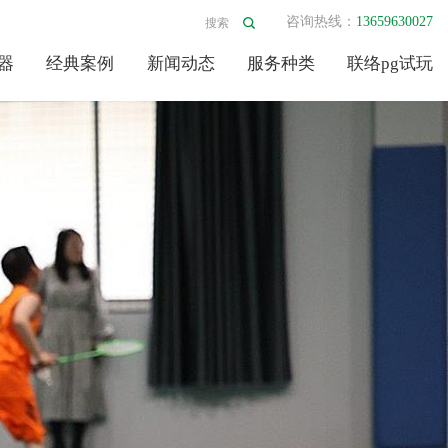
咨询热线：
13659630027
器
经典案例
新闻动态
服务种类
联络pg试玩