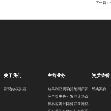
下一篇：
关于我们
主营业务
资质荣誉
发现pg模拟器
迪马利亚明确拒绝回归罗
经典案例
萨里奥中央引发球迷热议
贝林厄姆对阵曼联亚洲杯