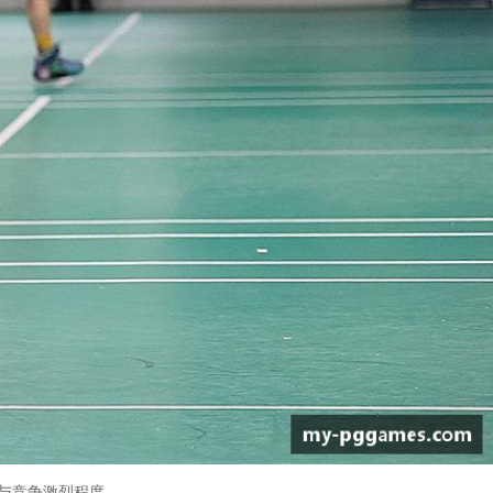
与竞争激烈程度