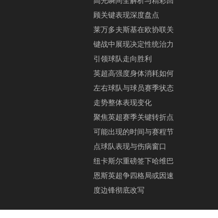
高光瞬间全解析与精彩回
顾关键表现深度盘点
莱万多夫斯基在欧协联关
键战中展现决定性统治力
引领球队走向胜利
英超高强度身体消耗如何
左右球队与球员赛季状态
走势整体表现变化
聚焦英超赛季关键转折点
可能出现的时间与赛程节
点球队表现与伤病窗口
纽卡斯尔重磅签下哈维巴
恩斯英超争四格局或因速
度边锋彻底改写