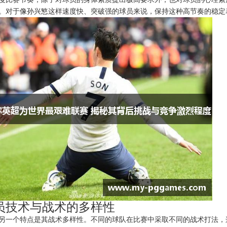
。对于像孙兴慜这样速度快、突破强的球员来说，保持这种高节奏的稳定
员技术与战术的多样性
另一个特点是其战术多样性。不同的球队在比赛中采取不同的战术打法，