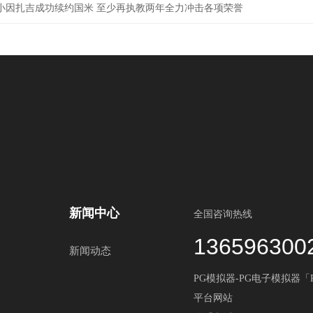
小因扎吉成功续约国米 至少再执教两年全力冲击各项荣誉
新闻中心
全国咨询热线
136596300
新闻动态
PG模拟器-PG电子模拟器
平台网站