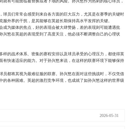
则就有可能面临被替换或者下场的风险。孙兴慜作为热刺的核心球员，
，球员们常常会感受到来自各方面的巨大压力，尤其是在赛季的关键时
克服外界的干扰，是其能够在英超长期保持高水平发挥的关键。
会成为媒体的焦点，好的表现会被大肆赞扬，差的表现则可能遭遇批
孙兴慜在英超的表现受到了高度关注，他必须不断调整自己的心理状
多样的战术体系、密集的赛程安排以及球员承受的心理压力，都使得英
面有快速适应的能力。对于孙兴慜来说，在这样的联赛环境下能够保持
球员都将其视为最难征服的联赛。孙兴慜在面对这些挑战时，不仅凭借
中的各种困难。英超的激烈竞争环境，也成就了如孙兴慜这样的世界级
2026-05-31