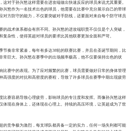
，这对于孙兴慜这样需要在进攻端做出快速反应的球员来说尤其重要。
孙兴慜作为一名技术出色的球员，他需要在比赛中充分展示自己的带球
应对方防守的能力，不仅要突破对手防线，还要面对来自每个防守球员
赛的战术体系都会有所不同。孙兴慜的进攻端职责不仅仅是个人突破，
和复杂性，使得英超对球员的要求比其他联赛更加全面和严苛。
季节奏非常紧凑，每年有多达38轮的联赛比赛，并且在圣诞节期间，比
非常巨大。孙兴慜在赛季中的出场频率极高，他不仅要保持出色的状
响比赛中的表现。为了应对频繁的比赛，球员需要做好日常的身体管理
种高强度的对抗和高密度的赛程，导致了许多球员在赛季中期出现疲劳
度比赛容易导致心理疲劳，影响球员的专注度和发挥。而像孙兴慜这样
仅体现在身体上，还体现在心理上。持续的高压环境，让英超成为了世
超的竞争极为激烈，每支球队都具备一定的实力，任何一场失利都可能