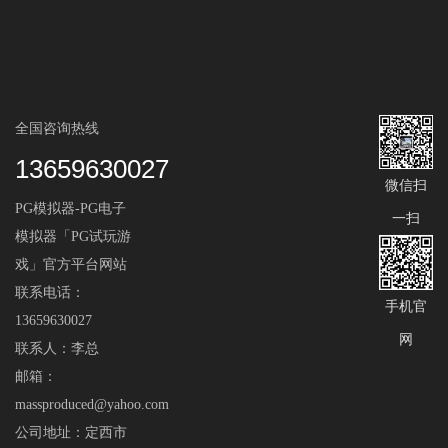
全国咨询热线
13659630027
微信扫
PG模拟器-PG电子
一扫
模拟器「PG试玩游
戏」官方平台网站
联系电话：
手机官
13659630027
网
联系人：李总
邮箱：
massproduced@yahoo.com
公司地址：定西市