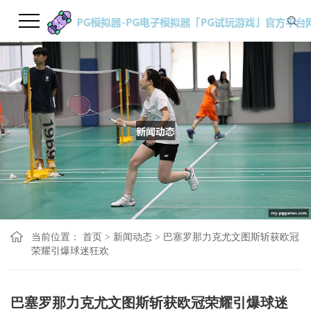
当前位置：
首页
>
新闻动态
>
巴塞罗那力克尤文图斯斩获欧冠
荣耀引爆球迷狂欢
巴塞罗那力克尤文图斯斩获欧冠荣耀引爆球迷