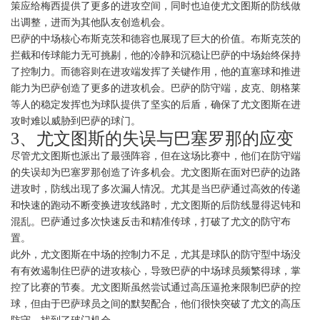
策应给梅西提供了更多的进攻空间，同时也迫使尤文图斯的防线做
出调整，进而为其他队友创造机会。
巴萨的中场核心布斯克茨和德容也展现了巨大的价值。布斯克茨的
拦截和传球能力无可挑剔，他的冷静和沉稳让巴萨的中场始终保持
了控制力。而德容则在进攻端发挥了关键作用，他的直塞球和推进
能力为巴萨创造了更多的进攻机会。巴萨的防守端，皮克、朗格莱
等人的稳定发挥也为球队提供了坚实的后盾，确保了尤文图斯在进
攻时难以威胁到巴萨的球门。
3、尤文图斯的失误与巴塞罗那的应变
尽管尤文图斯也派出了最强阵容，但在这场比赛中，他们在防守端
的失误却为巴塞罗那创造了许多机会。尤文图斯在面对巴萨的边路
进攻时，防线出现了多次漏人情况。尤其是当巴萨通过高效的传递
和快速的跑动不断变换进攻线路时，尤文图斯的后防线显得迟钝和
混乱。巴萨通过多次快速反击和精准传球，打破了尤文的防守布
置。
此外，尤文图斯在中场的控制力不足，尤其是球队的防守型中场没
有有效遏制住巴萨的进攻核心，导致巴萨的中场球员频繁得球，掌
控了比赛的节奏。尤文图斯虽然尝试通过高压逼抢来限制巴萨的控
球，但由于巴萨球员之间的默契配合，他们很快突破了尤文的高压