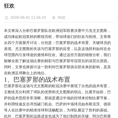
狂欢
2026-06-01 11:56:10
94次
本文将深入分析巴塞罗那队在欧洲冠军联赛决赛中力克尤文图斯，
成功捧起欧冠奖杯的辉煌历程，带动球迷们的狂欢与热情。文章将
从四个方面展开讨论，分别是：巴塞罗那的战术布置、关键球员的
表现、尤文图斯的失误与巴塞罗那的应变，以及这场胜利如何在全
球范围内引发球迷的激情和狂欢。通过这些方面的细致分析，我们
能够全面了解这场比赛的精彩与巴塞罗那夺冠背后的深层次原因。
同时，文章也将探讨这一胜利对巴塞罗那俱乐部未来的影响，及其
在欧洲足球舞台上的地位。
1、巴塞罗那的战术布置
巴塞罗那在这场与尤文图斯的欧冠决赛中展现了出色的战术布置，
主教练充分利用了球队的优势和尤文图斯的弱点。比赛开始前，巴
萨的战术思想非常清晰，那就是通过中场的控球来控制比赛节奏，
并利用快速反击寻找破门机会。巴萨的中场球员如布斯克茨、德容
等人在比赛中的精准传球和流畅配合，为球队奠定了胜利的基础。
此外，巴塞罗那的边路进攻也成为了他们制胜的关键。阿尔巴和塞