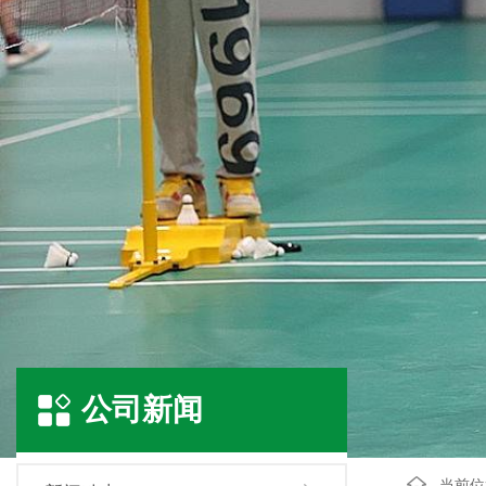
公司新闻
当前