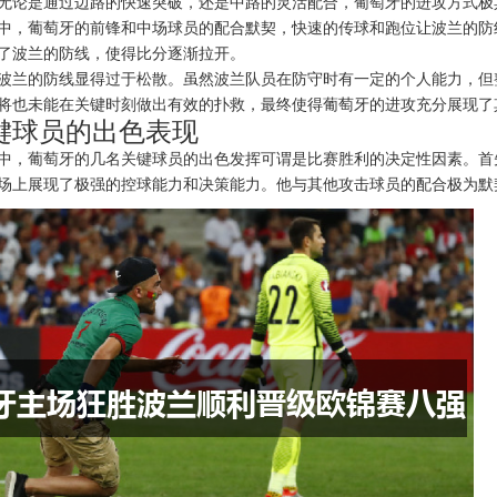
无论是通过边路的快速突破，还是中路的灵活配合，葡萄牙的进攻方式极
中，葡萄牙的前锋和中场球员的配合默契，快速的传球和跑位让波兰的防
了波兰的防线，使得比分逐渐拉开。
波兰的防线显得过于松散。虽然波兰队员在防守时有一定的个人能力，但
将也未能在关键时刻做出有效的扑救，最终使得葡萄牙的进攻充分展现了
键球员的出色表现
中，葡萄牙的几名关键球员的出色发挥可谓是比赛胜利的决定性因素。首
场上展现了极强的控球能力和决策能力。他与其他攻击球员的配合极为默