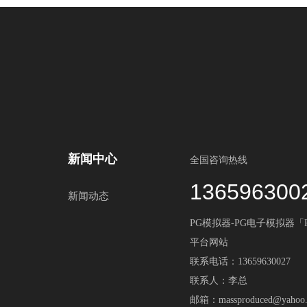
新闻中心
全国咨询热线
136596300
新闻动态
PG模拟器-PG电子模拟器
平台网站
联系电话：13659630027
联系人：李总
邮箱：massproduced@yahoo