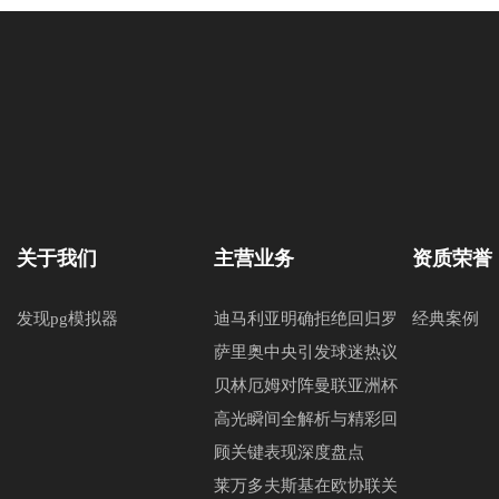
关于我们
主营业务
资质荣誉
发现pg模拟器
迪马利亚明确拒绝回归罗
经典案例
萨里奥中央引发球迷热议
贝林厄姆对阵曼联亚洲杯
高光瞬间全解析与精彩回
顾关键表现深度盘点
莱万多夫斯基在欧协联关