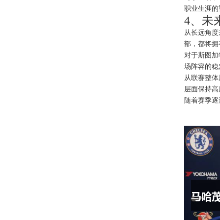
职业生涯的
4、未
从长远角度
部，都将拥
对于斯图加
场阵容的稳
从联赛整体
层面保持高
随着赛季逐