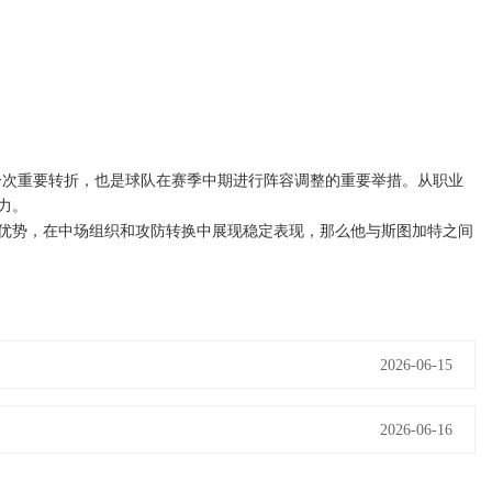
一次重要转折，也是球队在赛季中期进行阵容调整的重要举措。从职业
力。
优势，在中场组织和攻防转换中展现稳定表现，那么他与斯图加特之间
2026-06-15
2026-06-16