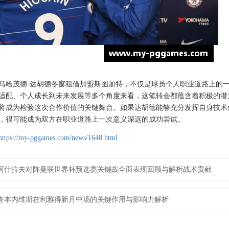
马哈茂德·达胡德冬窗租借加盟斯图加特，不仅是球员个人职业道路上的
适配、个人成长到未来发展等多个角度来看，这笔转会都蕴含着积极的潜
将成为检验这次合作价值的关键舞台。如果达胡德能够充分发挥自身技术
，很可能成为双方在职业道路上一次意义深远的成功尝试。
https://my-pggames.com/news/1648.html
阿什拉夫对阵曼联世界杯预选赛关键战全面表现回顾与解析战术贡献
鲁本内维斯在利雅得新月中场的关键作用与影响力解析