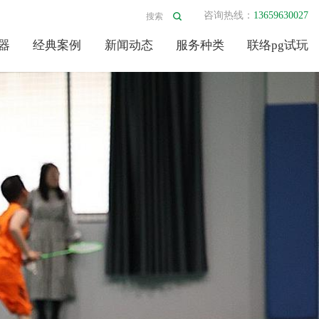
咨询热线：
13659630027
器
经典案例
新闻动态
服务种类
联络pg试玩