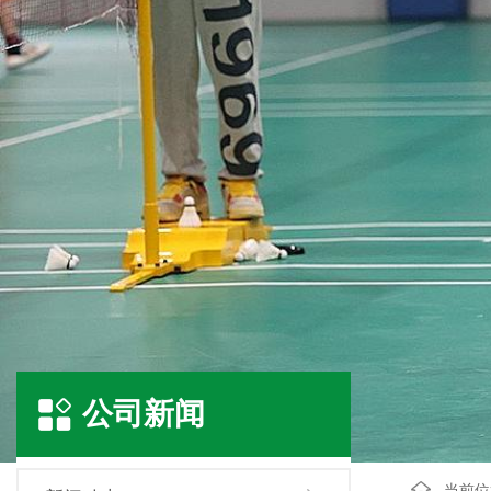
公司新闻
当前