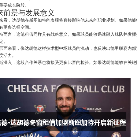
重要成长阶段。
来前景与发展意义
来看，达胡德在斯图加特的表现将直接影响他未来的职业规划。如果他能
有更多选择空间。
特而言，这笔租借同样具有战略意义。如果球员能够迅速融入球队并发挥
定。
层面来看，像达胡德这样技术型中场球员的流动，也反映出德甲联赛内部
度活力。
渐深入，这段合作关系也将接受更多比赛的检验。如果达胡德能够在关键