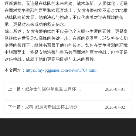
逐新辉煌。无论是在球队的未来构建、战术革新、人员优化，还是
在面对竞争激烈的西甲和欧冠赛场上，安切洛蒂都将不遗余力地推
动球队向前发展。他的决心与挑战，不仅代表着对过去辉煌的传
承，更是对未来成功的坚定信念。
综上所述，安切洛蒂的续约不仅是他个人职业生涯的延续，更是皇
马继续在世界足坛高峰的关键一步。在新的赛季里，球队将在安切
洛蒂的带领下，继续书写属于他们的传奇。如何在竞争激烈的环境
中脱颖而出，将是安切洛蒂与皇马共同面对的巨大挑战，但也正是
这份挑战，成就了他们更高的目标与未来的辉煌。
本文网址：
https://my-pggames.com/news/1704.html
上一篇：
威尔士时隔64年重返世界杯 赢得历史性突破彰显足球新篇章
2026-07-01
下一篇：
尼科·威廉姆斯国王杯主场惊艳一条龙破门瞬间燃爆全场
2026-07-02