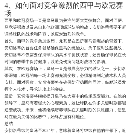
4、如何面对竞争激烈的西甲与欧冠赛
场
西甲和欧冠赛场一直是皇马最为关注的两大竞技舞台。面对巴萨、
马竞等强敌以及来自其他欧洲顶级球队的挑战，安切洛蒂需要不断
调整球队的战术和阵容，以应对激烈的竞争。
首先，西甲的竞争愈加激烈，尤其是在巴萨和马竞崛起的背景下。
安切洛蒂的首要任务就是确保皇马的统治力。为了应对这些挑战，
安切洛蒂不仅需要保持球队的高水平竞技状态，还要确保球员在长
时间的赛季中保持健康，以避免伤病问题对战绩的影响。
其次，在欧冠赛场上，皇马一直是最具竞争力的球队之一。安切洛
蒂深知，欧冠的每一场比赛都充满变数，必须精确制定战术和人员
安排。面对强敌，安切洛蒂将在确保防守稳固的同时，鼓励球员发
挥个人技术，寻求进攻上的突破。
最后，安切洛蒂将继续提升皇马在大赛中的临场应变能力。在他的
领导下，皇马有着强大的心理素质，这让球队在许多关键时刻都能
逆袭成功。未来，他将继续培养球队在关键时刻的决胜能力，使皇
马在最为关键的比赛中，始终占据有利地位。
总结：
安切洛蒂续约皇马至2024年，意味着皇马将继续在他的带领下，追