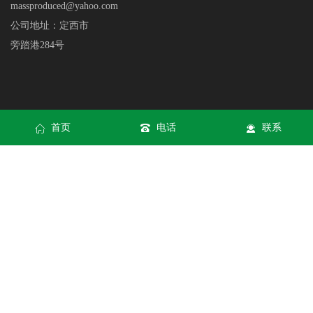
massproduced@yahoo.com
公司地址：定西市
旁踏港284号
首页
电话
联系
网站地图
|
XML
Copyright © PG模拟器-PG电子模拟器「PG试玩游戏」官方平台网站
All rights reserved
pg电子模拟器