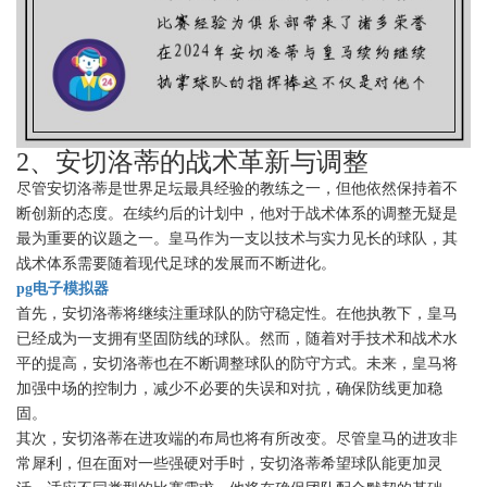
2、安切洛蒂的战术革新与调整
尽管安切洛蒂是世界足坛最具经验的教练之一，但他依然保持着不
断创新的态度。在续约后的计划中，他对于战术体系的调整无疑是
最为重要的议题之一。皇马作为一支以技术与实力见长的球队，其
战术体系需要随着现代足球的发展而不断进化。
pg电子模拟器
首先，安切洛蒂将继续注重球队的防守稳定性。在他执教下，皇马
已经成为一支拥有坚固防线的球队。然而，随着对手技术和战术水
平的提高，安切洛蒂也在不断调整球队的防守方式。未来，皇马将
加强中场的控制力，减少不必要的失误和对抗，确保防线更加稳
固。
其次，安切洛蒂在进攻端的布局也将有所改变。尽管皇马的进攻非
常犀利，但在面对一些强硬对手时，安切洛蒂希望球队能更加灵