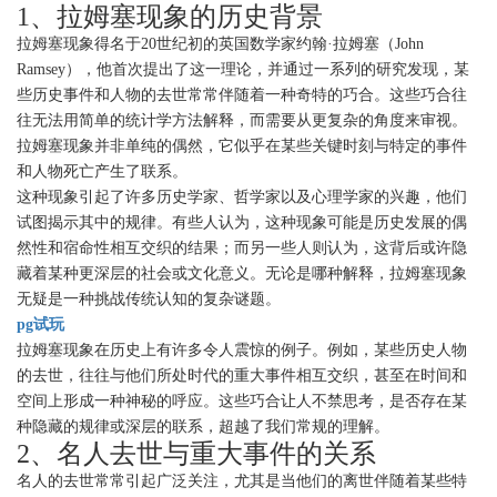
1、拉姆塞现象的历史背景
拉姆塞现象得名于20世纪初的英国数学家约翰·拉姆塞（John
Ramsey），他首次提出了这一理论，并通过一系列的研究发现，某
些历史事件和人物的去世常常伴随着一种奇特的巧合。这些巧合往
往无法用简单的统计学方法解释，而需要从更复杂的角度来审视。
拉姆塞现象并非单纯的偶然，它似乎在某些关键时刻与特定的事件
和人物死亡产生了联系。
这种现象引起了许多历史学家、哲学家以及心理学家的兴趣，他们
试图揭示其中的规律。有些人认为，这种现象可能是历史发展的偶
然性和宿命性相互交织的结果；而另一些人则认为，这背后或许隐
藏着某种更深层的社会或文化意义。无论是哪种解释，拉姆塞现象
无疑是一种挑战传统认知的复杂谜题。
pg试玩
拉姆塞现象在历史上有许多令人震惊的例子。例如，某些历史人物
的去世，往往与他们所处时代的重大事件相互交织，甚至在时间和
空间上形成一种神秘的呼应。这些巧合让人不禁思考，是否存在某
种隐藏的规律或深层的联系，超越了我们常规的理解。
2、名人去世与重大事件的关系
名人的去世常常引起广泛关注，尤其是当他们的离世伴随着某些特