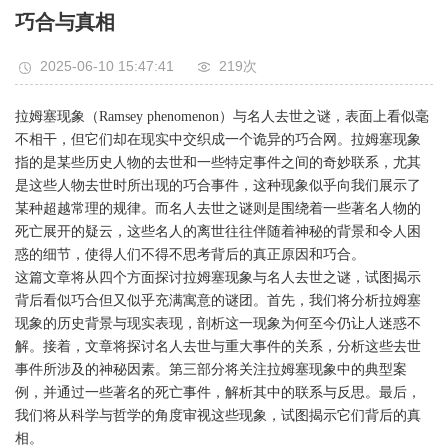
巧合与真相
2025-06-10 15:47:41
219次
拉姆塞现象（Ramsey phenomenon）与名人去世之谜，表面上看似毫
不相干，但它们却在现实中交织成一个诡异的巧合网。拉姆塞现象
指的是某些历史人物的去世和一些特定事件之间的奇妙联系，尤其
是这些人物去世时所出现的巧合事件，这种现象似乎向我们展示了
某种超越常理的规律。而名人去世之谜则是围绕着一些著名人物的
死亡展开的疑云，这些名人的离世往往伴随着神秘的背景和令人困
惑的细节，使得人们不得不思考背后的真正原因和巧合。
这篇文章将从四个方面探讨拉姆塞现象与名人去世之谜，试图揭示
背后看似巧合但又似乎充满寓意的谜团。首先，我们将分析拉姆塞
现象的历史背景与现实表现，剖析这一现象为何至今仍让人迷惑不
解。接着，文章将探讨名人去世与重大事件的关系，分析这些去世
事件所涉及的神秘因素。第三部分将关注拉姆塞现象中的典型案
例，并通过一些著名的死亡事件，解析其中的联系与反思。最后，
我们将从科学与哲学的角度审视这些现象，试图揭示它们背后的真
相。