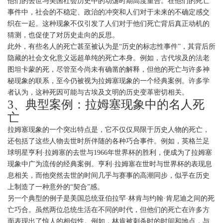
他们的去世与美国社会历史中的动荡时期高度重合。在他们的死亡
事件中，社会的不稳定、政治的冲突和人们对于未来的不确定感交
织在一起。这种现象不仅引发了人们对于他们死亡背后真正动机的
猜测，也促使了对历史走向的反思。
此外，有些名人的死亡甚至被认为是“历史的标志性事件”，其背后所
隐藏的社会文化意义远超单纯的死亡本身。例如，古代埃及的法老
图坦卡蒙的死，尽管至今尚未有确凿的解释，但他的死亡与许多神
秘现象的联系，至今仍被视为拉姆塞现象的一个经典案例。许多学
者认为，这种死因可能与古埃及文明的历史变革密切相关。
3、典型案例：拉姆塞现象中的名人死
亡
拉姆塞现象的一个突出特点是，它不仅仅局限于历史人物的死亡，
还包括了这些人物去世时所伴随的各种巧合事件。例如，英格兰足
球明星亨利·拉姆塞的去世与1966年世界杯的胜利，便成为了拉姆塞
现象中广为流传的经典案例。亨利·拉姆塞在世时与世界杯的表现息
息相关，而他突然去世的时间几乎与赛事的高潮同步，似乎在历史
上制造了一种意外的“契合”感。
另一个典型的例子是美国总统亚伯拉罕·林肯与约翰·肯尼迪之间的死
亡巧合。虽然两位总统生活在不同的时代，但他们的死亡在许多方
面表现出了惊人的相似性。例如，林肯被刺杀时的时间和地点，与