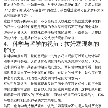
肯尼迪的刺杀几乎如出一辙。对于这两位总统的死亡，许多人提出
了“历史轮回”或者“命运交织”的说法，试图通过这种巧合来解释为何
这种现象屡屡发生。
这些典型案例所揭示的，不仅是历史人物死亡与某些重大事件之间
的巧合，也让我们反思是否真的存在某种背后不可见的历史规律。
许多研究者认为，这些死亡事件所带来的影响，不仅是某一历史阶
段的结束，也是某种社会文化或政治现象的象征。
4、科学与哲学的视角：拉姆塞现象的
解读
从科学角度来看，拉姆塞现象中的许多巧合现象可以通过统计学和
概率学进行分析。人们通常会把这种巧合视为纯粹的偶然，认为历
史中的巧合并非具备某种超自然的意义。而从哲学角度来看，拉姆
塞现象则提出了一个更深刻的问题：在历史的长河中，是否存在某
种宿命的力量，推动着人类文明向特定的方向发展？
有些哲学家认为，拉姆塞现象反映了历史的某种必然性，即历史事
件的发生常常是由一些看似无关的因素共同推动的。这种现象可能
暗示着一种深层次的“历史规律”，而这种规律不仅仅是偶然的，它似
乎在某些时刻会以神秘的方式展现出来。
然而，也有学者持相反观点，认为拉姆塞现象不过是人类对历史事