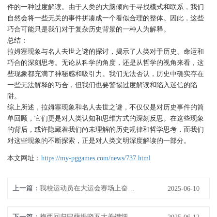
件的一种过度解读。由于人类的大脑倾向于寻找模式和联系，我们
自然会将一些无关的事件拼凑成一个看似合理的整体。因此，这些
巧合可能只是我们对于复杂历史背景的一种人为解释。
总结：
拉姆塞现象与名人去世之谜的探讨，揭示了人类对于历史、命运和
巧合的深刻思考。无论从科学的角度，还是从哲学的视角来看，这
些现象都充满了神秘感和吸引力。我们无法否认，历史中确实存在
一些无法解释的巧合，但我们也要警惕过度解读和陷入迷信的陷
阱。
综上所述，拉姆塞现象和名人去世之谜，不仅仅是对历史事件的简
单回顾，它们更是对人类认知和思维方式的深刻反思。在这些现象
的背后，或许隐藏着我们尚未理解的历史规律和哲学思考，而我们
对这些现象的不断探索，正是对人类文明深度解读的一部分。
本文网址：
https://my-pggames.com/news/737.html
上一篇：
我校运动员在大运会赛场上奋勇拼搏取得优异成绩展现青春风采
2025-06-10
下一篇：
梅西回归巴萨揭晓五大关键细节合同背后的深意