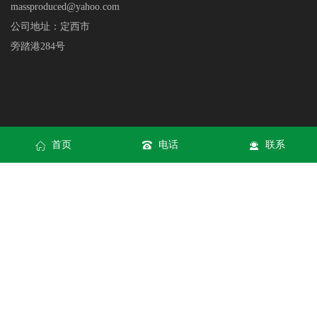
massproduced@yahoo.com
公司地址：定西市
旁踏港284号
首页
电话
联系
网站地图
|
XML
Copyright © PG模拟器-PG电子模拟器「PG试玩游戏」官方平台网站
All rights reserved
pg电子模拟器