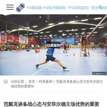
当前位置：
首页
>
经典案例
>
范戴克谈备战心态与安菲尔德主
场优势的重要性
范戴克谈备战心态与安菲尔德主场优势的重要