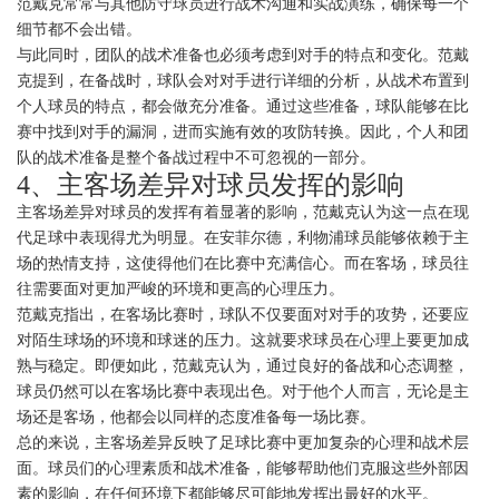
范戴克常常与其他防守球员进行战术沟通和实战演练，确保每一个
细节都不会出错。
与此同时，团队的战术准备也必须考虑到对手的特点和变化。范戴
克提到，在备战时，球队会对对手进行详细的分析，从战术布置到
个人球员的特点，都会做充分准备。通过这些准备，球队能够在比
赛中找到对手的漏洞，进而实施有效的攻防转换。因此，个人和团
队的战术准备是整个备战过程中不可忽视的一部分。
4、主客场差异对球员发挥的影响
主客场差异对球员的发挥有着显著的影响，范戴克认为这一点在现
代足球中表现得尤为明显。在安菲尔德，利物浦球员能够依赖于主
场的热情支持，这使得他们在比赛中充满信心。而在客场，球员往
往需要面对更加严峻的环境和更高的心理压力。
范戴克指出，在客场比赛时，球队不仅要面对对手的攻势，还要应
对陌生球场的环境和球迷的压力。这就要求球员在心理上要更加成
熟与稳定。即便如此，范戴克认为，通过良好的备战和心态调整，
球员仍然可以在客场比赛中表现出色。对于他个人而言，无论是主
场还是客场，他都会以同样的态度准备每一场比赛。
总的来说，主客场差异反映了足球比赛中更加复杂的心理和战术层
面。球员们的心理素质和战术准备，能够帮助他们克服这些外部因
素的影响，在任何环境下都能够尽可能地发挥出最好的水平。