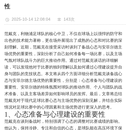
性
2025-10-14 12:08:04
143次
范戴克，利物浦足球队的核心中卫，不仅在球场上以强悍的防守和
出色的技术能力著称，更在场外展现出了成熟的心态和对比赛的深
刻理解。近期，范戴克在接受采访时谈到了备战心态与安菲尔德主
场优势的重要性，深刻分析了自己如何准备每一场比赛，以及主场
气氛对球队战斗力的巨大推动作用。通过对范戴克谈话的详细解
读，可以发现他对于比赛的独到理解以及如何通过心理建设提升自
身与团队的竞技状态。本文将从四个方面详细分析范戴克谈备战心
态与安菲尔德主场优势的重要性，分别是：心态准备与心理建设的
重要性、安菲尔德的特殊氛围对球队的推动作用、个人与团队的战
术准备、以及主客场差异如何影响球员的发挥。最后，文章将总结
范戴克对于现代足球比赛心态与主场优势的深刻见解，并结合实际
情况对足球比赛中的心理因素和主场优势进行更深入的思考。
1、心态准备与心理建设的重要性
范戴克在谈到备战时，特别强调了心态的调整对比赛成绩的影响。
他认为，保持冷静、专注和自信的心态，是球队能在高压环境下保