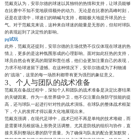
范戴克认为，安菲尔德的球迷以其独特的热情和支持，让球员能够
在比赛中不知不觉地获得额外的动力。无论是在比赛的高峰时刻，
还是在逆境中，球迷们的呐喊与支持，都能极大地提升球员的士
气。对于范戴克来说，这种来自球迷的能量是无形的，但却对球队
的表现起到了决定性的影响。
pg试玩
此外，范戴克还提到，安菲尔德的主场优势不仅仅体现在球迷的热
情上，更多的是这种氛围形成的心理影响。面对如此狂热的支持，
球员自然会有更高的期望和责任感，他们会更加注重自己的表现，
力求不给球迷留下遗憾。在这种情况下，安菲尔德成为了利物浦
的“战场”，这里的每一场胜利都带有更为强烈的象征意义。
3、个人与团队的战术准备
范戴克在备战过程中，深知个人和团队的战术准备是决定比赛结果
的关键因素。作为一名世界级中卫，他不仅注重自身防守技能的提
高，还与球队一起进行针对性的战术演练。在球队的整体战术框架
下，个人的发挥才得以最大化地展现出来。
范戴克强调，在现代足球中，战术已经不再是单纯的技术堆砌，而
是需要球员根据场上形势灵活调整。尤其是防线的组织与协作，直
接关系到整场比赛的防守质量。为了确保与队友的配合更加默契，