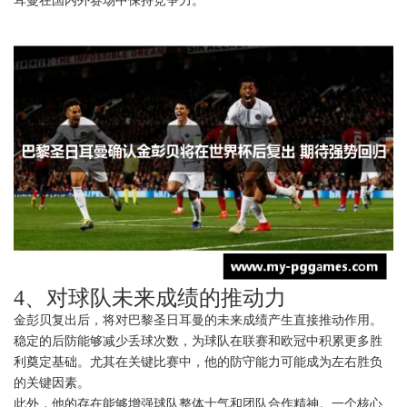
耳曼在国内外赛场中保持竞争力。
4、对球队未来成绩的推动力
金彭贝复出后，将对巴黎圣日耳曼的未来成绩产生直接推动作用。
稳定的后防能够减少丢球次数，为球队在联赛和欧冠中积累更多胜
利奠定基础。尤其在关键比赛中，他的防守能力可能成为左右胜负
的关键因素。
此外，他的存在能够增强球队整体士气和团队合作精神。一个核心