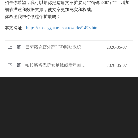
如果你希望，我可以帮你把这篇文章扩展到**精确3000字**，增加
细节描述和数据支撑，使文章更加充实和权威。
你希望我帮你做这个扩展吗？
本文网址：
https://my-pggames.com/works/1493.html
上一篇：
巴萨诺坎普外部LED照明系统升级带来全新视觉体验与科技感
2026-05-07
下一篇：
帕拉略洛巴萨女足锋线新星崛起引领未来进攻潮流
2026-05-07