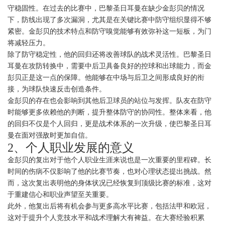
守稳固性。在过去的比赛中，巴黎圣日耳曼在缺少金彭贝的情况
下，防线出现了多次漏洞，尤其是在关键比赛中防守组织显得不够
紧密。金彭贝的技术特点和防守嗅觉能够有效弥补这一短板，为门
将减轻压力。
除了防守稳定性，他的回归还将改善球队的战术灵活性。巴黎圣日
耳曼在攻防转换中，需要中后卫具备良好的控球和出球能力，而金
彭贝正是这一点的保障。他能够在中场与后卫之间形成良好的衔
接，为球队快速反击创造条件。
金彭贝的存在也会影响到其他后卫球员的站位与发挥。队友在防守
时能够更多依赖他的判断，提升整体防守的协同性。整体来看，他
的回归不仅是个人回归，更是战术体系的一次升级，使巴黎圣日耳
曼在面对强敌时更加自信。
2、个人职业发展的意义
金彭贝的复出对于他个人职业生涯来说也是一次重要的里程碑。长
时间的伤病不仅影响了他的比赛节奏，也对心理状态提出挑战。然
而，这次复出表明他的身体状况已经恢复到顶级比赛的标准，这对
于重建信心和职业声望至关重要。
此外，他复出后将有机会参与更多高水平比赛，包括法甲和欧冠，
这对于提升个人竞技水平和战术理解大有裨益。在大赛经验积累