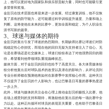
上，他可以更好地为国家队和俱乐部贡献力量，同时也可能吸引更
多荣誉和奖项。
金彭贝在技术层面也将迎来进一步发展。经过康复训练，他不仅恢
复了原有的防守能力，还可能通过科学训练提升速度、力量和场上
判断。这将使他在未来的比赛中，更加全面和稳定，为个人职业生
涯书写新的篇章。
3、球迷与媒体的期待
金彭贝的复出引发了球迷的热烈期待。长期缺席比赛让球迷们对防
线稳定性心存担忧，而现在他的回归无疑为支持者注入了信心。无
论是在赛场还是社交媒体上，球迷们纷纷表达了对他强势回归的期
待，希望看到他带领球队重现巅峰状态。
媒体方面，对于金彭贝的回归也给予了高度关注。各大体育媒体纷
纷分析他复出后对球队战术的改变以及潜在的影响力，从评论员到
专业分析师都在预测他将如何在新赛季中发挥核心作用。这种关注
不仅提升了金彭贝的个人影响力，也让巴黎圣日耳曼的赛事热度进
一步上升。
此外，球迷与媒体的关注会在心理上推动金彭贝积极投入比赛。他
在场上感受到的支持和期待，将激励他在复出后的每一场比赛中全
力以赴。这种正向循环对球员的表现至关重要，也有助于巴黎圣日