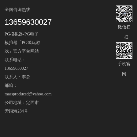
全国咨询热线
13659630027
微信扫
PG模拟器-PG电子
一扫
模拟器「PG试玩游
戏」官方平台网站
联系电话：
手机官
13659630027
网
联系人：李总
邮箱：
massproduced@yahoo.com
公司地址：定西市
旁踏港284号