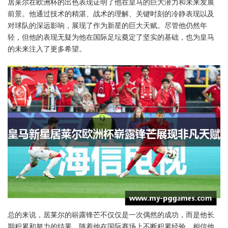
居莱尔在欧洲杯的出色表现证明了他在皇马的巨大潜力和未来发展
前景。他通过技术的精湛、战术的理解、关键时刻的冷静表现以及
对球队的深远影响，展现了作为新星的巨大天赋。尽管他仍然年
轻，但他的表现无疑为他在国际足坛奠定了坚实的基础，也为皇马
的未来注入了更多希望。
总的来说，居莱尔的崭露锋芒不仅仅是一次偶然的成功，而是他长
期积累和努力的结果。随着他在国际赛场上不断积累经验，相信他