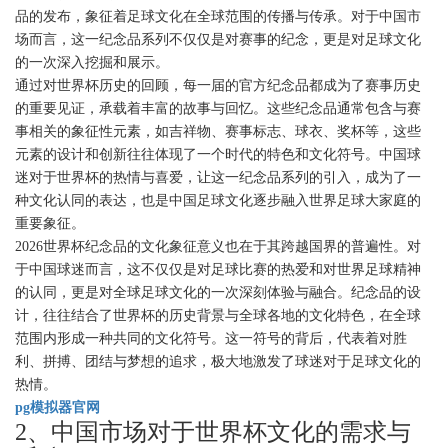
品的发布，象征着足球文化在全球范围的传播与传承。对于中国市
场而言，这一纪念品系列不仅仅是对赛事的纪念，更是对足球文化
的一次深入挖掘和展示。
通过对世界杯历史的回顾，每一届的官方纪念品都成为了赛事历史
的重要见证，承载着丰富的故事与回忆。这些纪念品通常包含与赛
事相关的象征性元素，如吉祥物、赛事标志、球衣、奖杯等，这些
元素的设计和创新往往体现了一个时代的特色和文化符号。中国球
迷对于世界杯的热情与喜爱，让这一纪念品系列的引入，成为了一
种文化认同的表达，也是中国足球文化逐步融入世界足球大家庭的
重要象征。
2026世界杯纪念品的文化象征意义也在于其跨越国界的普遍性。对
于中国球迷而言，这不仅仅是对足球比赛的热爱和对世界足球精神
的认同，更是对全球足球文化的一次深刻体验与融合。纪念品的设
计，往往结合了世界杯的历史背景与全球各地的文化特色，在全球
范围内形成一种共同的文化符号。这一符号的背后，代表着对胜
利、拼搏、团结与梦想的追求，极大地激发了球迷对于足球文化的
热情。
pg模拟器官网
2、中国市场对于世界杯文化的需求与