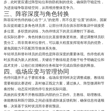
步，此时更应通过阵型站位和协防机制的优化，确保防守稳定性，
为进攻端争取容错空间，从而维持整体竞争力。
三、阵容深度与角色转换
阵容应对伤停的核心在于“人”的使用，而不仅是“位置”的填补。国家
队应提前建立多角色球员库，让部分球员在俱乐部和集训中就接受
多位置、多职责的训练，为伤停情况下的灵活调整打下基础。
在实际比赛中，角色转换往往比直接替换更有效。通过调整球员职
责分工，而非简单对位替代，可以最大程度发挥现有球员的优势，
避免因能力不匹配而导致体系失衡。
年轻球员和替补球员的启用也是阵容深度的重要体现。伤停危机有
时反而成为新人的契机，关键在于教练组是否敢于给予明确定位和
战术支持，让他们在清晰的任务框架中完成自我价值的释放。
四、临场应变与管理协同
伤停问题并不止于赛前准备，临场应变同样决定调整成败。教练组
需要根据比赛进程，及时修正既定方案，通过换人、阵型微调和节
奏控制，动态应对因伤停引发的实际问题。
高效的应变离不开教练团队内部的分工协作。主教练、助理教练、
体能教练和医疗团队之间必须形成快速反馈机制，确保信息传递顺
畅，决策基于实时状况而非赛前预设。