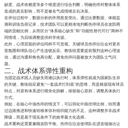
缺度、战术依赖度等多个维度进行综合判断，明确伤停对整体体系
造成的真实影响，而不是被名气或情绪左右决策。
在评估过程中，数据分析的作用愈发突出。通过比赛数据、体能监
测和训练负荷记录，技术团队可以更精准地判断伤停球员在攻防两
端的贡献比例，从而区分“体系核心缺失”和“功能性替代可行”两种不
同情境，为后续调整提供科学依据。
此外，心理层面的评估同样不可忽视。关键球员伤停往往会对更衣
室氛围和球队信心产生连锁反应。教练组需要提前预判这种心理波
动，通过沟通和角色再分配，避免伤停问题被放大为团队士气问
题。
二、战术体系弹性重构
当固定战术因人员缺失而难以执行时，体系弹性就成为国家队生存
的关键。教练组应避免“一套战术打到底”的思维，而是根据现有球员
特点，对原有体系进行模块化拆解，保留核心原则，调整具体执行
方式。
例如，在核心中场伤停的情况下，可以弱化中路控球比例，转而通
过边路推进和快速转移来弥补组织能力的不足。这种调整并非战术
降级，而是基于现实条件下的效率最大化选择。
战术重构还需要兼顾攻防平衡。伤停往往迫使球队在进攻端做出让