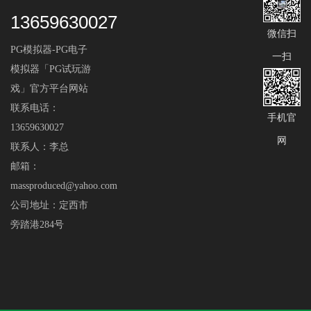
13659630027
微信扫
PG模拟器-PG电子
一扫
模拟器「PG试玩游
戏」官方平台网站
联系电话：
手机官
13659630027
网
联系人：李总
邮箱：
massproduced@yahoo.com
公司地址：定西市
旁踏港284号