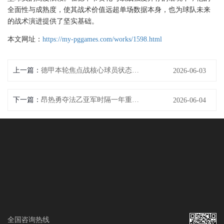
全面性与成熟度，使其战术价值远超单场数据本身，也为球队未来
的战术演进提供了坚实基础。
本文网址：
https://my-pggames.com/works/1598.html
上一篇：
德甲本轮焦点战核心球员状态追踪与赛场影响解析全面观察报告前瞻
2026-06-03
下一篇：
昂热勇夺法乙亚军时隔一年重返法甲赛场见证球队韧性与复兴之路新篇章
2026-06-04
全国咨询热线