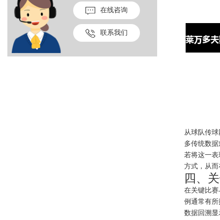
在线咨询
联系我们
从球队传球
多传统数据
若将这一表
方式，从而
四、关
在关键比赛
例通常有所
数据回溯显