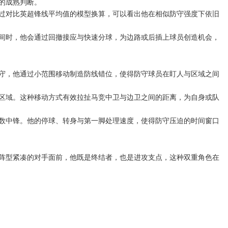
的成熟判断。
过对比英超锋线平均值的模型换算，可以看出他在相似防守强度下依旧
间时，他会通过回撤接应与快速分球，为边路或后插上球员创造机会，
守，他通过小范围移动制造防线错位，使得防守球员在盯人与区域之间
区域。这种移动方式有效拉扯马竞中卫与边卫之间的距离，为自身或队
数中锋。他的停球、转身与第一脚处理速度，使得防守压迫的时间窗口
阵型紧凑的对手面前，他既是终结者，也是进攻支点，这种双重角色在