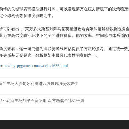
前锋的关键球表现模型进行对照，可以发现莱万在压力情境下的决策稳定
定位球机会等多维度影响之中。
析可以看出，“莱万多夫斯基对阵马竞英超进攻端贡献深度解析数据视角
莱万在高强度防守环境下的全面进攻价值。他的效率、空间感与体系适配
角度来看，这一研究也为跨联赛锋线评估提供了方法论参考。通过统一数
多夫斯基无疑是这一分析框架中最具代表性的案例之一。
https://my-pggames.com/works/1635.html
荷兰主场大胜匈牙利挺进八强展现强势攻击力
那不勒斯主场战平巴塞罗那 双方鏖战至1比1平局