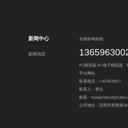
新闻中心
全国咨询热线
136596300
新闻动态
PG模拟器-PG电子模拟器
平台网站
联系电话：13659630027
联系人：李总
邮箱：massproduced@yahoo
公司地址：定西市旁踏港28