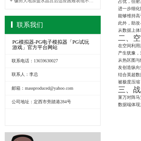
镰田大地加盟水晶宫后适应困难表现不佳引关注
占优，但射
进一步细化
能够维持高
此外，助攻
联系我们
从数据上体
二、空
PG模拟器-PG电子模拟器「PG试玩
在空间利用
游戏」官方平台网站
产生犹豫，
从热区图与
联系电话：13659630027
友创造纵向
联系人：李总
结合英超数
被极度压缩
三、战
邮箱：massproduced@yahoo.com
莱万对阵马
公司地址：定西市旁踏港284号
数据端体现