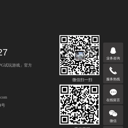
27
业务咨询
「PG试玩游戏」官方
服务热线
微信扫一扫
.com
在线留言
4号
微信