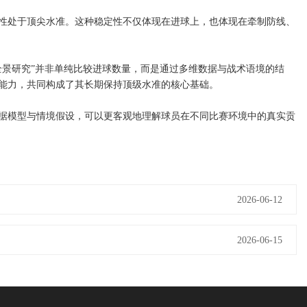
性处于顶尖水准。这种稳定性不仅体现在进球上，也体现在牵制防线、
全景研究”并非单纯比较进球数量，而是通过多维数据与战术语境的结
能力，共同构成了其长期保持顶级水准的核心基础。
据模型与情境假设，可以更客观地理解球员在不同比赛环境中的真实贡
2026-06-12
2026-06-15