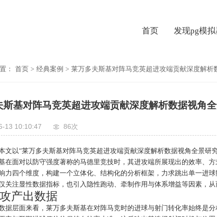
首页
发现pg模拟
位置：
首页
>
经典案例
>
莱万多夫斯基对阵马竞英超进攻端贡献深度解析
夫斯基对阵马竞英超进攻端贡献深度解析数据视角全
6-13 10:10:47
86次
本文以“莱万多夫斯基对阵马竞英超进攻端贡献深度解析数据视角全景研
基在面对以防守强度著称的马德里竞技时，其进攻端所展现出的效率、方
响力四个维度，构建一个立体化、结构化的分析框架，力求跳出单一进球
仅关注显性数据指标，也引入隐性跑动、牵制作用与体系增益等因素，从
攻产出数据
数据层面来看，莱万多夫斯基在对阵马竞时的进球与射门转化率始终是分