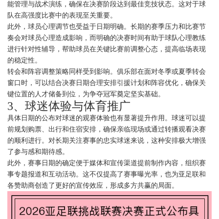
能管理与战术演练，确保在决赛阶段达到最佳竞技状态。这对于球
队在高强度比赛中的表现至关重要。
此外，球员心理调节也受益于日期明确。长期的赛季压力和比赛节
奏会对球员心理造成影响，而明确的决赛时间有助于球队心理教练
进行针对性辅导，帮助球员在关键比赛前调整心态，提高临场表现
的稳定性。
转会和阵容调整策略同样受到影响。俱乐部在面对冬季或夏季转会
窗口时，可以结合决赛日期合理安排引援计划和阵容优化，确保关
键位置的人才储备到位，为争夺冠军奠定坚实基础。
3、球迷体验与体育推广
具体日期的公布对球迷的观赛体验也有显著提升作用。球迷可以提
前规划购票、出行和住宿安排，确保亲临现场或通过转播观看决赛
的顺利进行。对长期关注赛事的忠实球迷来说，这种安排极大增强
了参与感和期待感。
此外，赛事日期的确定便于媒体和宣传渠道提前制作内容，组织赛
事专题报道和互动活动。这不仅提高了赛事曝光率，也为亚足联和
各赞助商创造了更好的宣传效应，形成多方共赢的局面。