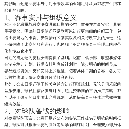
其影响力远超比赛本身，对未来数年的亚洲足球格局都将产生潜移
默化的影响。
1、赛事安排与组织意义
2026亚足联挑战联赛决赛具体日期的公布，首先在赛事安排上具有
重要意义。明确的日期使得亚足联可以进行更精细的组织工作，包
括比赛场地的准备、安保措施的落实以及相关行政审批的推进。这
不仅保障了比赛的顺利进行，也体现了亚足联在赛事管理上的规范
化和专业化水平。
日期的确定还为赛程安排提供了基础。此前，俱乐部、联盟和媒体
在制定培训计划、转播安排和宣传计划时，缺少明确的时间节点，
容易造成资源冲突和安排上的混乱。随着具体日期的公布，各方可
以提前协调，保证赛事各环节顺利衔接。
此外，公布日期还便于相关利益方进行预算规划。无论是俱乐部的
差旅安排、球员住宿及训练计划，还是赞助商的市场推广策略，都
可以基于确定的日期做出合理规划，从而提高赛事整体运营效率和
经济效益。
2、对球队备战的影响
对参赛球队而言，决赛日期的公布为备战工作提供了明确的时间框
架。球队可以根据比赛时间制定科学的训练计划，合理安排球员体