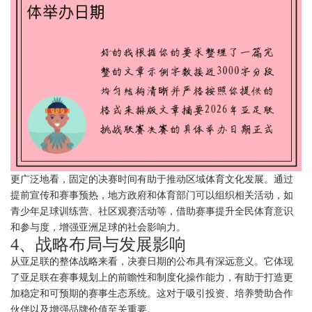
更广泛地看，固定的决赛时间有助于推动区域体育文化发展。通过
提前宣传和赛事预热，地方政府和体育部门可以组织相关活动，如
青少年足球训练营、社区观赛活动等，借助赛事提升全民体育意识
和参与度，增强亚洲足球的社会影响力。
4、战略布局与发展影响
从亚足联的整体战略来看，决赛日期的公布具有深远意义。它体现
了亚足联在赛事规划上的前瞻性和制度化操作能力，有助于打造更
加稳定和可预期的赛事生态系统。这对于吸引投资、培养赞助合作
伙伴以及增强品牌价值至关重要。