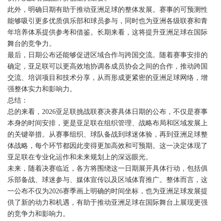
此外，明确日期有助于推动亚洲足球的整体发展。赛事的可预测性
能够吸引更多优质俱乐部和球员参与，同时也为亚洲各级联赛和青
年培养体系提供参考和借鉴。长期来看，这将提升亚洲足球在国际
舞台的竞争力。
最后，日期公布还能够促进区域合作与跨国交流。随着赛事安排的
确定，亚足联可以更高效地协调各成员协会之间的合作，推动跨国
交流、培训项目和技术分享，从而形成更紧密的亚洲足球网络，增
强整体实力和影响力。
总结：
总的来看，2026亚足联挑战联赛决赛具体日期的公布，不仅是赛事
本身的时间安排，更是亚足联在组织管理、战略布局和区域发展上
的关键举措。从赛事组织、球队备战到球迷体验，再到亚洲足球整
体战略，每个环节都因此变得更加高效和可预期。这一决定体现了
亚足联在专业化运作和未来规划上的深远眼光。
未来，随着决赛临近，各方将围绕这一日期展开具体行动，包括俱
乐部备战、球迷参与、媒体宣传以及区域体育推广。整体而言，这
一公布不仅为2026赛季画上明确的时间坐标，也为亚洲足球发展提
供了新的动力和机遇，有助于推动亚洲足球在国际舞台上展现更强
的竞争力和影响力。