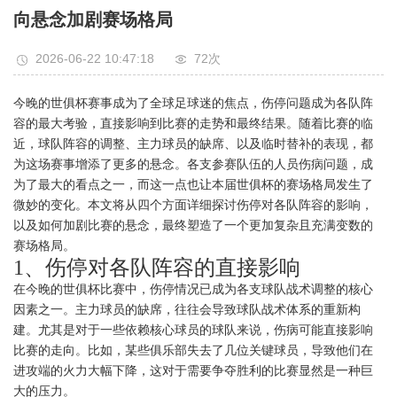
向悬念加剧赛场格局
2026-06-22 10:47:18
72次
今晚的世俱杯赛事成为了全球足球迷的焦点，伤停问题成为各队阵
容的最大考验，直接影响到比赛的走势和最终结果。随着比赛的临
近，球队阵容的调整、主力球员的缺席、以及临时替补的表现，都
为这场赛事增添了更多的悬念。各支参赛队伍的人员伤病问题，成
为了最大的看点之一，而这一点也让本届世俱杯的赛场格局发生了
微妙的变化。本文将从四个方面详细探讨伤停对各队阵容的影响，
以及如何加剧比赛的悬念，最终塑造了一个更加复杂且充满变数的
赛场格局。
1、伤停对各队阵容的直接影响
在今晚的世俱杯比赛中，伤停情况已成为各支球队战术调整的核心
因素之一。主力球员的缺席，往往会导致球队战术体系的重新构
建。尤其是对于一些依赖核心球员的球队来说，伤病可能直接影响
比赛的走向。比如，某些俱乐部失去了几位关键球员，导致他们在
进攻端的火力大幅下降，这对于需要争夺胜利的比赛显然是一种巨
大的压力。