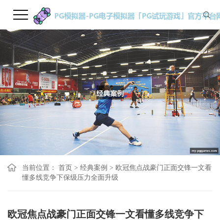
当前位置：
首页
>
经典案例
>
欧冠焦点战豪门正面交锋一文看
懂多线竞争下保级压力全面升级
欧冠焦点战豪门正面交锋一文看懂多线竞争下