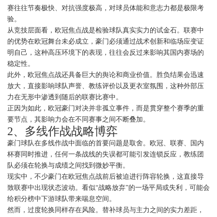
赛往往节奏极快、对抗强度极高，对球员体能和意志力都是极限考
验。
从竞技层面看，欧冠焦点战是检验球队真实实力的试金石。联赛中
的优势在欧冠舞台未必成立，豪门必须通过战术创新和临场应变证
明自己，这种高压环境下的表现，往往会反过来影响其国内赛场的
稳定性。
此外，欧冠焦点战还具备巨大的舆论和商业价值。胜负结果会迅速
放大，直接影响球队声誉、教练评价以及更衣室氛围，这种外部压
力在无形中渗透到随后的联赛比赛中。
正因为如此，欧冠豪门对决并非孤立事件，而是贯穿整个赛季的重
要节点，其影响力会在不同赛事之间不断叠加。
2、多线作战战略博弈
豪门球队在多线作战中面临的首要问题是取舍。欧冠、联赛、国内
杯赛同时推进，任何一条战线的失误都可能引发连锁反应，教练团
队必须在轮换与成绩之间找到微妙平衡。
现实中，不少豪门在欧冠焦点战前后被迫进行阵容轮换，这直接导
致联赛中出现状态波动。看似“战略放弃”的一场平局或失利，可能会
给积分榜中下游球队带来喘息空间。
然而，过度轮换同样存在风险。替补球员与主力之间的实力差距，