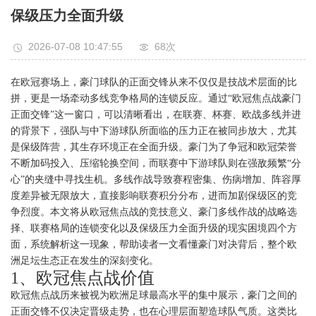
保级压力全面升级
2026-07-08 10:47:55
68次
在欧冠赛场上，豪门球队的正面交锋从来不仅仅是技战术层面的比
拼，更是一场牵动多线竞争格局的连锁反应。通过“欧冠焦点战豪门
正面交锋”这一窗口，可以清晰看出，在联赛、杯赛、欧战多线并进
的背景下，强队与中下游球队所面临的压力正在被同步放大，尤其
是保级阵营，其生存环境正在全面升级。豪门为了争冠和欧冠荣誉
不断加码投入、压缩轮换空间，而联赛中下游球队则在强敌频繁“分
心”的夹缝中寻找生机。多线作战导致赛程密集、伤病增加、阵容厚
度差异被无限放大，直接影响联赛积分分布，进而加剧保级区的竞
争烈度。本文将从欧冠焦点战的竞技意义、豪门多线作战的战略选
择、联赛格局的连锁变化以及保级压力全面升级的现实困境四个方
面，系统解析这一现象，帮助读者一文看懂豪门对决背后，整个欧
洲足坛生态正在发生的深刻变化。
1、欧冠焦点战价值
欧冠焦点战历来被视为欧洲足球最高水平的集中展示，豪门之间的
正面交锋不仅决定晋级走势，也在心理层面塑造球队气质。这类比