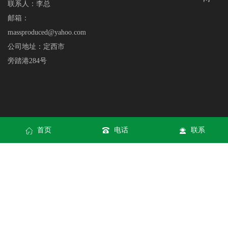
联系人：李总
邮箱：
massproduced@yahoo.com
公司地址：定西市
旁踏港284号
首页
电话
联系
网站地图
|
XML
Copyright © PG模拟器-PG电子模拟器「PG试玩游戏」官方平台网站
All rights reserved
pg电子模拟器