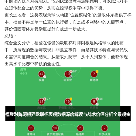
中前场的技术对抗能力。他的快速出球与连续跑动，可以抵消对手
在短传配合上的优势，从而在控球权争夺中取得平衡。
更长远地看，这类表现为球队构建“位置模糊化”的进攻体系提供了样
本。福登不再是单一位置的执行者，而是战术网络中的关键节点，
其价值随着体系复杂度提升而被进一步放大。
总结：
综合全文分析，福登在假设的欧联杯对阵阿根廷风格球队的比赛
中，所展现的数据与表现并非孤立事件，而是其技术特点与现代战
术需求高度契合的结果。从进攻到防守，从个人到整体，他都体现
出高水平比赛中稀缺的全面性。