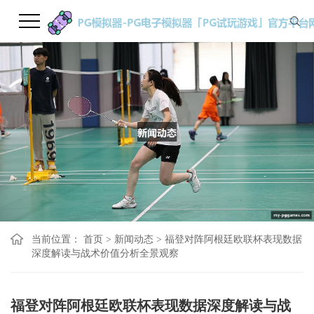
当前位置：
首页
>
新闻动态
>
福登对阵阿根廷欧联杯表现数据
深度解读与战术价值分析全景观察
福登对阵阿根廷欧联杯表现数据深度解读与战