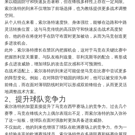
来以稳固防守和快速反击著称，但在锋线多样性上存在一定局限。
索尔洛特的到来不仅增加了前场选择，也为教练提供更多战术调整
空间。
从个人特点来看，索尔洛特速度快、身体强壮，能够在边路和中路
灵活转换位置，这与马竞传统的高压防守和快速反击战术高度契
合。他的存在将使对手在防守布置时更加被动，从而为马竞创造更
多进攻机会。
此外，索尔洛特擅长在禁区内把握机会，这对于马竞在关键比赛中
把握胜利至关重要。与队友格列兹曼、菲利克斯等的配合，将形成
多点进攻威胁，增加球队的攻击层次感和不可预测性。
在战术适配上，索尔洛特的到来还可能促使马竞在比赛中尝试更多
的阵型变化。例如，在对阵防守稳固的球队时，他可以被安排为单
前锋点，而在面对薄弱防线时则可以形成双前锋组合，从而更灵活
地调整战术方案。
2、提升球队竞争力
索尔洛特的加盟直接提升了马竞在西甲赛场上的竞争力。过去几个
赛季，马竞在锋线火力上偶尔表现出不足，而索尔洛特的加入弥补
了这一短板，使球队在面对强敌时更加具备进攻威胁。
不仅如此，他的到来也增强了球队在欧洲赛场上的竞争力。作为一
名经验丰富的欧洲赛场球员，索尔洛特曾在多项联赛和杯赛中展现