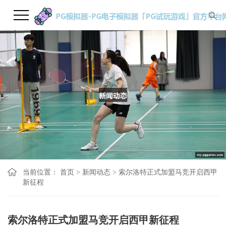
当前位置：
首页
>
新闻动态
>
索尔洛特正式加盟马竞开启西甲
新征程
索尔洛特正式加盟马竞开启西甲新征程